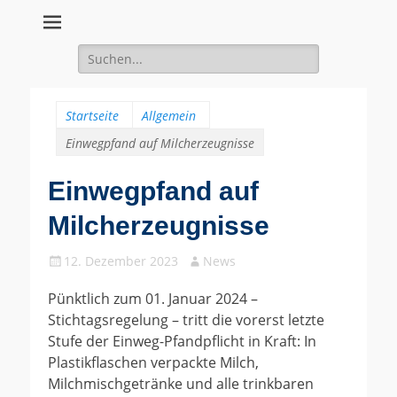
Suche
für:
Startseite
Allgemein
Einwegpfand auf Milcherzeugnisse
Einwegpfand auf
Milcherzeugnisse
Gepostet
Autor
12. Dezember 2023
News
am
Pünktlich zum 01. Januar 2024 –
Stichtagsregelung – tritt die vorerst letzte
Stufe der Einweg-Pfandpflicht in Kraft: In
Plastikflaschen verpackte Milch,
Milchmischgetränke und alle trinkbaren