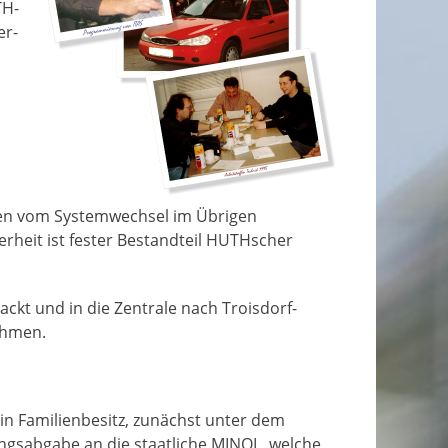
TH-
er-
eben vom Systemwechsel im Übrigen
erheit ist fester Bestandteil HUTHscher
ackt und in die Zentrale nach Troisdorf-
ehmen.
 in Familienbesitz, zunächst unter dem
ngsabgabe an die staatliche MINOL, welche