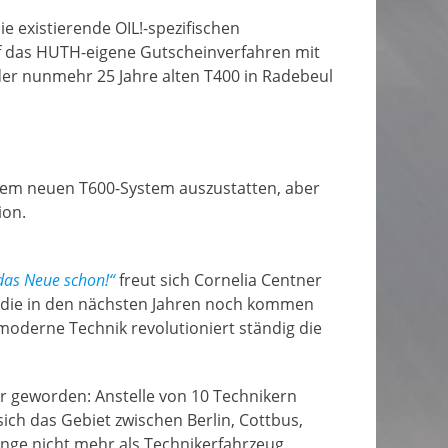
e existierende OIL!-spezifischen
f das HUTH-eigene Gutscheinverfahren mit
der nunmehr 25 Jahre alten T400 in Radebeul
t dem neuen T600-System auszustatten, aber
ion.
 das Neue schon!“
freut sich Cornelia Centner
e, die in den nächsten Jahren noch kommen
oderne Technik revolutioniert ständig die
r geworden: Anstelle von 10 Technikern
sich das Gebiet zwischen Berlin, Cottbus,
ge nicht mehr als Technikerfahrzeug.