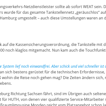
ngsverkehrs-Netzdienstleister sollte ab sofort WEAT sein. Di
s wurde für das gesamte Tankstellennetz „geräuschlos“ au
im Hamburg umgestellt – auch diese Umstellungen waren an 
ick auf die Kassensicherungsverordnung, die Tankstelle mi
T400 noch klaglos mitgemacht. Nun kam auch die Touchfunkt
 System lief noch einwandfrei. Aber schick und viel schneller ist
an sich bestens gerüstet für die technischen Erforderniss
wohin die Reise noch gehen mag? Die Zeiten ändern sich, m
Lebens.
eburg Richtung Sachsen fährt, sind im Übrigen auch seltene
für HUTH, von denen vier qualifizierte Service-Mitarbeiter 
oßraumlimousine Mondeo reicht vom Platzangebot schon lan