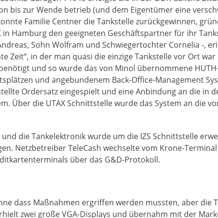
ion bis zur Wende betrieb (und dem Eigentümer eine versch
nnte Familie Centner die Tankstelle zurückgewinnen, gründ
in Hamburg den geeigneten Geschäftspartner für ihr Tankst
Andreas, Sohn Wolfram und Schwiegertochter Cornelia -, eri
te Zeit“, in der man quasi die einzige Tankstelle vor Ort w
 benötigt und so wurde das von Minol übernommene HUTH-
eitsplätzen und angebundenem Back-Office-Management Sys
ellte Ordersatz eingespielt und eine Anbindung an die in d
m. Über die UTAX Schnittstelle wurde das System an die v
und die Tankelektronik wurde um die IZS Schnittstelle erwe
. Netzbetreiber TeleCash wechselte vom Krone-Terminal a
ditkartenterminals über das G&D-Protokoll.
ohne dass Maßnahmen ergriffen werden mussten, aber die 
rhielt zwei große VGA-Displays und übernahm mit der Marke