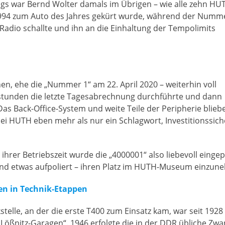
egs war Bernd Wolter damals im Übrigen – wie alle zehn HU
1994 zum Auto des Jahres gekürt wurde, während der Numm
 Radio schallte und ihn an die Einhaltung der Tempolimits
hen, ehe die „Nummer 1“ am 22. April 2020 – weiterhin voll
sstunden die letzte Tagesabrechnung durchführte und dann
 Das Back-Office-System und weite Teile der Peripherie bli
 bei HUTH eben mehr als nur ein Schlagwort, Investitionssich
hrer Betriebszeit wurde die „4000001“ also liebevoll eingep
 und etwas aufpoliert – ihren Platz im HUTH-Museum einzun
en in Technik-Etappen
stelle, an der die erste T400 zum Einsatz kam, war seit 1928
ößnitz-Garagen“. 1946 erfolgte die in der DDR übliche Zwa