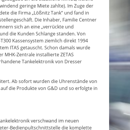
windend geringe Miete zahlte). Im Zuge der
ete die Firma „Lößnitz Tank“ und fand in
ellengeschäft. Die Inhaber, Familie Centner
nnern sich an eine „verrückte und
ar und die Kunden Schlange standen. Von
T300 Kassensystem ziemlich direkt 1994
tem ITAS getauscht. Schon damals wurde
er MHK-Zentrale installierte ZETAS
orhandene Tankelektronik von Dresser
itert. Ab sofort wurden die Uhrenstände von
uf die Produkte von G&D und so erfolgte in
Tankelektronik verschwand im neuen
ter-Bedienpultschnittstelle die komplette