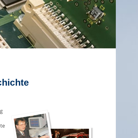
chichte
eg
hte