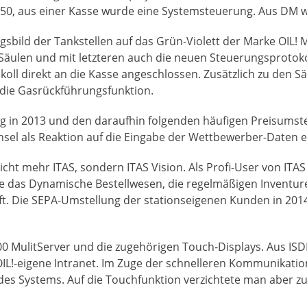
450, aus einer Kasse wurde eine Systemsteuerung. Aus DM 
gsbild der Tankstellen auf das Grün-Violett der Marke OIL! 
len und mit letzteren auch die neuen Steuerungsprotokolle
ll direkt an die Kasse angeschlossen. Zusätzlich zu den S
die Gasrückführungsfunktion.
 in 2013 und den daraufhin folgenden häufigen Preisumstel
sel als Reaktion auf die Eingabe der Wettbewerber-Daten er
nicht mehr ITAS, sondern ITAS Vision. Als Profi-User von ITA
te das Dynamische Bestellwesen, die regelmäßigen Inventur
ft. Die SEPA-Umstellung der stationseigenen Kunden in 2014 
0 MulitServer und die zugehörigen Touch-Displays. Aus I
OIL!-eigene Intranet. Im Zuge der schnelleren Kommunikatio
l des Systems. Auf die Touchfunktion verzichtete man aber 