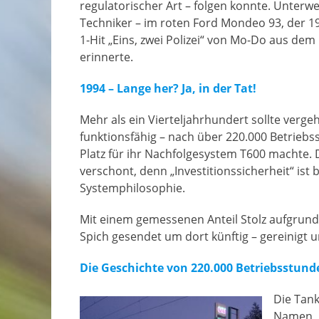
regulatorischer Art – folgen konnte. Unterw
Techniker – im roten Ford Mondeo 93, der 
1-Hit „Eins, zwei Polizei“ von Mo-Do aus dem
erinnerte.
1994 – Lange her? Ja, in der Tat!
Mehr als ein Vierteljahrhundert sollte verge
funktionsfähig – nach über 220.000 Betrieb
Platz für ihr Nachfolgesystem T600 machte.
verschont, denn „Investitionssicherheit“ ist
Systemphilosophie.
Mit einem gemessenen Anteil Stolz aufgrund i
Spich gesendet um dort künftig – gereinigt
Die Geschichte von 220.000 Betriebsstund
Die Tank
Namen „L