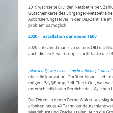
2019 wechselte OIL! den Netzbetreiber, Zahlu
Gutscheinkarte des Vorgänger-Netzbetreiber
Autorisierungsserver in der OIL!-Zentrale 
problemlos möglich.
2020 – Installation der neuen T600
2020 entschied man sich seitens OIL! mit Bl
auch diesen Erweiterungsschritt hätte die 
„Notwendig war es noch nicht unbedingt, das alte
über die Innovation. Darüber hinaus sieht m
mögen. Pay@Pump, Self-Check-Out, wer weiß 
unterschiedlichsten Bereiche des täglichen 
Die Zeiten, in denen Bernd Wolter aus Magd
arbeiten heute 40 Techniker deutschlandweit 
Magdeburg und Zwickau teilen. Auch die Gr