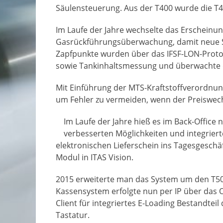
Säulensteuerung. Aus der T400 wurde die T
Im Laufe der Jahre wechselte das Erscheinun
Gasrückführungsüberwachung, damit neue Säu
Zapfpunkte wurden über das IFSF-LON-Protoko
sowie Tankinhaltsmessung und überwachte 
Mit Einführung der MTS-Kraftstoffverordnung
um Fehler zu vermeiden, wenn der Preiswech
Im Laufe der Jahre hieß es im Back-Office 
verbesserten Möglichkeiten und integrier
elektronischen Lieferschein ins Tagesgeschä
Modul in ITAS Vision.
2015 erweiterte man das System um den T50
Kassensystem erfolgte nun per IP über das 
Client für integriertes E-Loading Bestandtei
Tastatur.