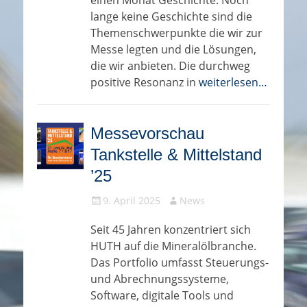
einen Monat Geschichte. Noch
lange keine Geschichte sind die
Themenschwerpunkte die wir zur
Messe legten und die Lösungen,
die wir anbieten. Die durchweg
positive Resonanz in
weiterlesen…
Messevorschau
Tankstelle & Mittelstand
’25
Gepostet
Autor
9. April 2025
News
am
Seit 45 Jahren konzentriert sich
HUTH auf die Mineralölbranche.
Das Portfolio umfasst Steuerungs-
und Abrechnungssysteme,
Software, digitale Tools und