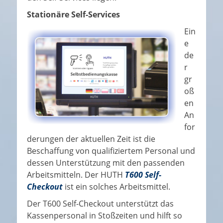
Stationäre Self-Services
Ein
e
de
r
gr
oß
en
An
for
derungen der aktuellen Zeit ist die
Beschaffung von qualifiziertem Personal und
dessen Unterstützung mit den passenden
Arbeitsmitteln. Der HUTH
T600 Self-
Checkout
ist ein solches Arbeitsmittel.
Der T600 Self-Checkout unterstützt das
Kassenpersonal in Stoßzeiten und hilft so