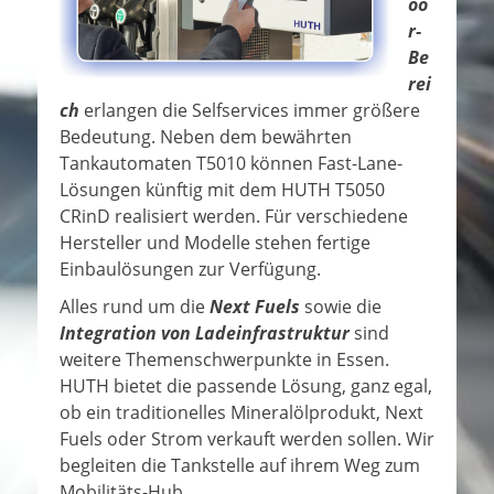
oo
r-
Be
rei
ch
erlangen die Selfservices immer größere
Bedeutung. Neben dem bewährten
Tankautomaten T5010 können Fast-Lane-
Lösungen künftig mit dem HUTH T5050
CRinD realisiert werden. Für verschiedene
Hersteller und Modelle stehen fertige
Einbaulösungen zur Verfügung.
Alles rund um die
Next Fuels
sowie die
Integration von Ladeinfrastruktur
sind
weitere Themenschwerpunkte in Essen.
HUTH bietet die passende Lösung, ganz egal,
ob ein traditionelles Mineralölprodukt, Next
Fuels oder Strom verkauft werden sollen. Wir
begleiten die Tankstelle auf ihrem Weg zum
Mobilitäts-Hub.