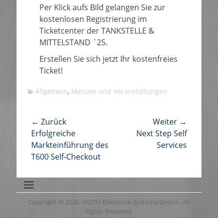
Per Klick aufs Bild gelangen Sie zur
kostenlosen Registrierung im
Ticketcenter der TANKSTELLE &
MITTELSTAND `25.
Erstellen Sie sich jetzt Ihr kostenfreies
Ticket!
Kategorien
Allgemein
,
Messen und Veranstaltungen
Beitragsnavigation
← Zurück
Weiter →
Vorhergehender
Nächster
Erfolgreiche
Next Step Self
Beitrag:
Beitrag:
Markteinführung des
Services
T600 Self-Checkout
Copyright © 2026
. HUTH Elektronik Systeme GmbH - All
Rights Reserved.