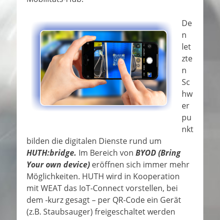
De
n
let
zte
n
Sc
hw
er
pu
nkt
bilden die digitalen Dienste rund um
HUTH:bridge.
Im Bereich von
BYOD (Bring
Your own device)
eröffnen sich immer mehr
Möglichkeiten. HUTH wird in Kooperation
mit WEAT das IoT-Connect vorstellen, bei
dem -kurz gesagt – per QR-Code ein Gerät
(z.B. Staubsauger) freigeschaltet werden