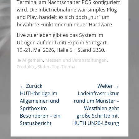
Terminal am Nachtschalter POS konfiguriert
wird. Die Inbetriebnahme war simples Plug
and Play, handelt es sich doch „nur“ um
bewährte Funktionen in neuer Hardware.
Live zu erleben gibt es das System im
Übrigen auf der Uniti Expo in Stuttgart.
19.-21. Mai 2026, Halle 5 | Stand 5B60.
Kategorien
Allgemein
,
Messen und Veranstaltungen
,
Produkte
,
Slider
,
Top-Thema
Beitragsnavigation
← Zurück
Weiter →
Vorhergehender
Nächster
HUTH:bridge im
Ladeinfrastruktur
Beitrag:
Beitrag:
Allgemeinen und
rund um Münster –
Spritbox im
Westfalen geht
Besonderen – ein
große Schritte mit
Statusbericht
HUTH UN20-Lösung