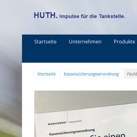
Erstes
Zum
Startseite
Unternehmen
Produkte
Menü
Inhalt:
Startseite
Kassensicherungsverordnung
Fach