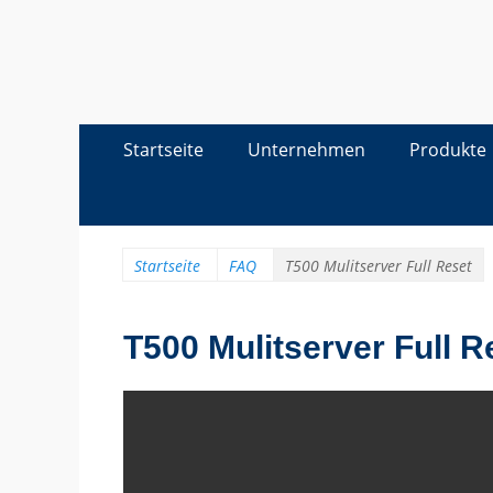
Erstes
Zum
Startseite
Unternehmen
Produkte
Menü
Inhalt:
Startseite
FAQ
T500 Mulitserver Full Reset
T500 Mulitserver Full R